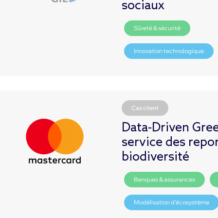
sociaux
Sûreté & sécurité
Innovation technologique
Cas client
Data-Driven Gree
service des repor
biodiversité
Banques & assurances
Modélisation d’écosystème