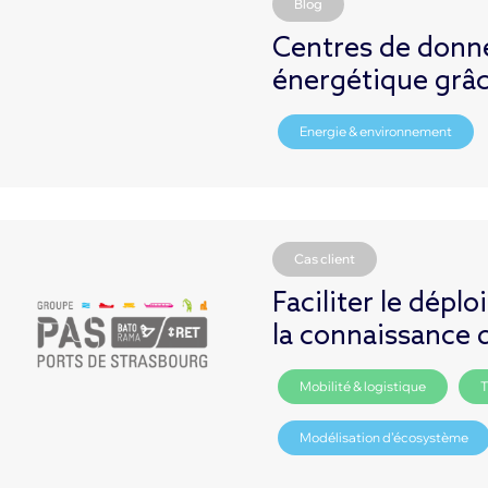
Blog
Centres de donnée
énergétique grâc
Energie & environnement
Cas client
Faciliter le dépl
la connaissance
Mobilité & logistique
T
Modélisation d’écosystème