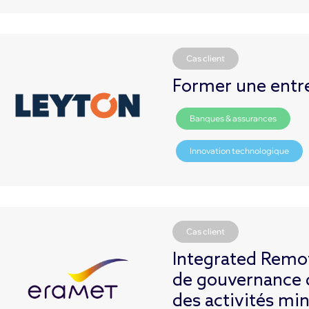
Cas client
Former une entre
Banques & assurances
Innovation technologique
Cas client
Integrated Remot
de gouvernance d
des activités mi