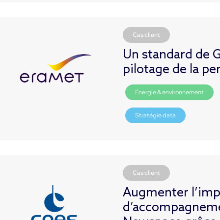
Cas client
Un standard de G
pilotage de la p
Énergie & environnement
Stratégie data
Cas client
Augmenter l’im
d’accompagnemen