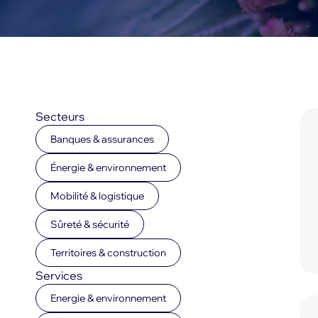
Secteurs
Banques & assurances
Énergie & environnement
Mobilité & logistique
Sûreté & sécurité
Territoires & construction
Services
Energie & environnement