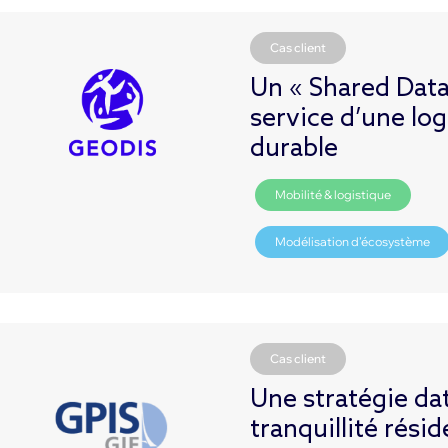
Cas client
Un « Shared Dat
service d’une log
durable
Mobilité & logistique
Modélisation d’écosystème
Cas client
Une stratégie da
tranquillité rési